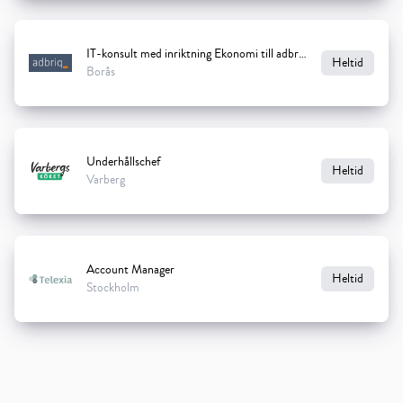
IT-konsult med inriktning Ekonomi till adbriq
Heltid
Borås
Underhållschef
Heltid
Varberg
Account Manager
Heltid
Stockholm