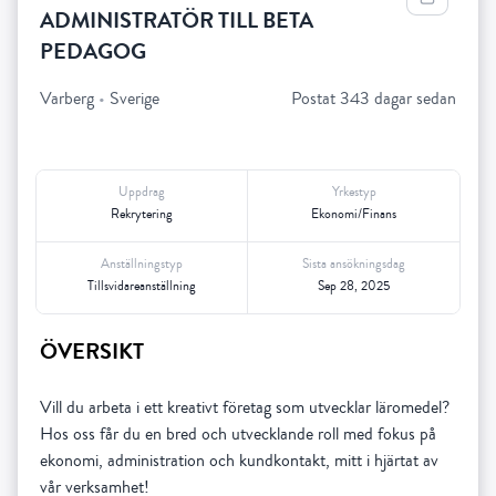
ADMINISTRATÖR TILL BETA
PEDAGOG
Varberg
•
Sverige
Postat 343 dagar sedan
Uppdrag
Yrkestyp
Rekrytering
Ekonomi/Finans
Anställningstyp
Sista ansökningsdag
Tillsvidareanställning
Sep 28, 2025
ÖVERSIKT
Vill du arbeta i ett kreativt företag som utvecklar läromedel?
Hos oss får du en bred och utvecklande roll med fokus på
ekonomi, administration och kundkontakt, mitt i hjärtat av
vår verksamhet!