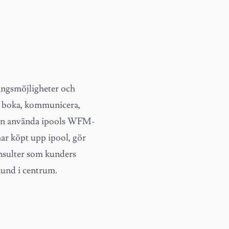
lingsmöjligheter och
t boka, kommunicera,
även använda ipools WFM-
har köpt upp ipool, gör
onsulter som kunders
kund i centrum.