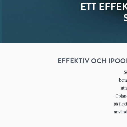
ETT EFF
EFFEKTIV OCH IPO
S
bema
utm
Oplane
på flex
använd