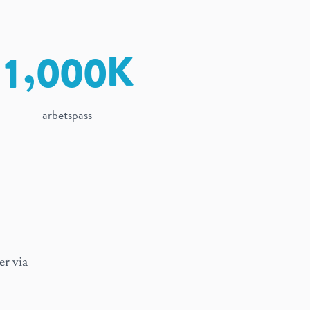
,
1
0
0
0
arbetspass
er via