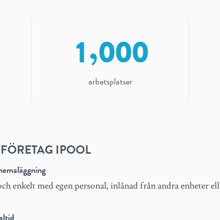
,
1
0
0
0
arbetsplatser
 FÖRETAG IPOOL
chemaläggning
och enkelt med egen personal, inlånad från andra enheter ell
ltid