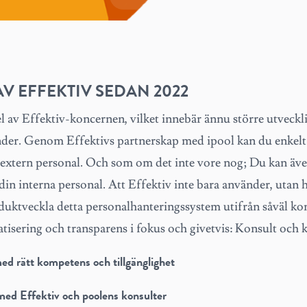
AV EFFEKTIV SEDAN 2022
l av Effektiv-koncernen, vilket innebär ännu större utveck
under. Genom Effektivs partnerskap med ipool kan du enkel
l extern personal. Och som om det inte vore nog; Du kan 
 din interna personal. Att Effektiv inte bara använder, utan 
oduktveckla detta personalhanteringssystem utifrån såväl k
isering och transparens i fokus och givetvis: Konsult och 
ed rätt kompetens och tillgänglighet
ed Effektiv och poolens konsulter