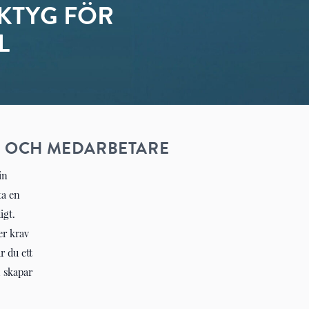
KTYG FÖR
L
F OCH MEDARBETARE
in
ta en
igt.
er krav
r du ett
 skapar