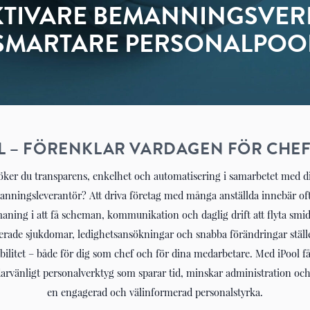
EKTIVARE BEMANNINGSVER
SMARTARE PERSONALPOO
OL – FÖRENKLAR VARDAGEN FÖR CHE
öker du transparens, enkelhet och automatisering i samarbetet med d
nningsleverantör? Att driva företag med många anställda innebär of
aning i att få scheman, kommunikation och daglig drift att flyta smid
rade sjukdomar, ledighetsansökningar och snabba förändringar ställ
ibilitet – både för dig som chef och för dina medarbetare. Med iPool få
arvänligt personalverktyg som sparar tid, minskar administration och
en engagerad och välinformerad personalstyrka.