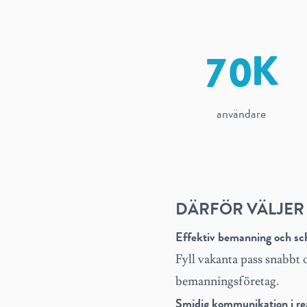
7
0
användare
DÄRFÖR VÄLJER
Effektiv bemanning och s
Fyll vakanta pass snabbt 
bemanningsföretag.
Smidig kommunikation i rea