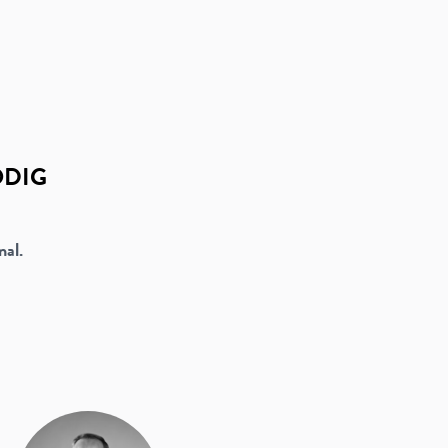
ÖDIG
nal.