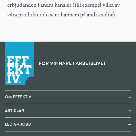
erbjudanden i andra kanaler (till exempel vilka av
våra produkter du ser i banners på andra sidor).
FÖR VINNARE I ARBETSLIVET
OM EFFEKTIV
➔
ARTIKLAR
➔
LEDIGA JOBB
➔