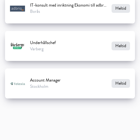
IT-konsult med inriktning Ekonomi till adbriq
Heltid
Borås
Underhållschef
Heltid
Varberg
Account Manager
Heltid
Stockholm