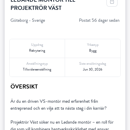
PROJEKTRÖR VÄST
Göteborg
•
Sverige
Postat 56 dagar sedan
Uppdrag
Yrkestyp
Rekrytering
Bygg
Anställningstyp
Sista ansökningsdag
Tillsvidareanställning
Jun 30, 2026
ÖVERSIKT
Är du en driven VS-montör med erfarenhet från
entreprenad och en vilja att ta nästa steg i din karriär?
Projektrör Väst söker nu en Ledande montör – en roll för
dig som vill kombinera hantverksskicklighet med ansvar,