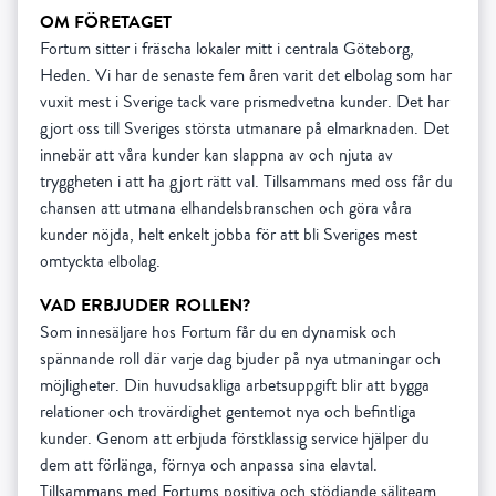
OM FÖRETAGET
Fortum sitter i fräscha lokaler mitt i centrala Göteborg,
Heden. Vi har de senaste fem åren varit det elbolag som har
vuxit mest i Sverige tack vare prismedvetna kunder. Det har
gjort oss till Sveriges största utmanare på elmarknaden. Det
innebär att våra kunder kan slappna av och njuta av
tryggheten i att ha gjort rätt val. Tillsammans med oss får du
chansen att utmana elhandelsbranschen och göra våra
kunder nöjda, helt enkelt jobba för att bli Sveriges mest
omtyckta elbolag.
VAD ERBJUDER ROLLEN?
Som innesäljare hos Fortum får du en dynamisk och
spännande roll där varje dag bjuder på nya utmaningar och
möjligheter. Din huvudsakliga arbetsuppgift blir att bygga
relationer och trovärdighet gentemot nya och befintliga
kunder. Genom att erbjuda förstklassig service hjälper du
dem att förlänga, förnya och anpassa sina elavtal.
Tillsammans med Fortums positiva och stödjande säljteam