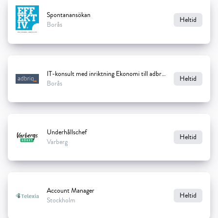
Spontanansökan
Heltid
Borås
IT-konsult med inriktning Ekonomi till adbriq
Heltid
Borås
Underhållschef
Heltid
Varberg
Account Manager
Heltid
Stockholm