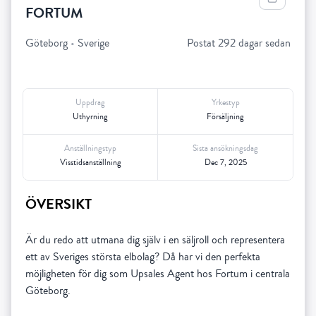
FORTUM
Göteborg
•
Sverige
Postat 292 dagar sedan
Uppdrag
Yrkestyp
Uthyrning
Försäljning
Anställningstyp
Sista ansökningsdag
Visstidsanställning
Dec 7, 2025
ÖVERSIKT
Är du redo att utmana dig själv i en säljroll och representera
ett av Sveriges största elbolag? Då har vi den perfekta
möjligheten för dig som Upsales Agent hos Fortum i centrala
Göteborg.