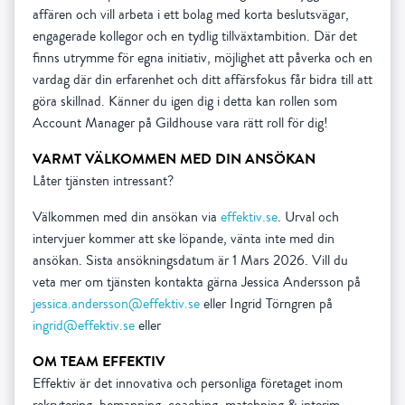
affären och vill arbeta i ett bolag med korta beslutsvägar,
engagerade kollegor och en tydlig tillväxtambition. Där det
finns utrymme för egna initiativ, möjlighet att påverka och en
vardag där din erfarenhet och ditt affärsfokus får bidra till att
göra skillnad. Känner du igen dig i detta kan rollen som
Account Manager på Gildhouse vara rätt roll för dig!
VARMT VÄLKOMMEN MED DIN ANSÖKAN
Låter tjänsten intressant?
Välkommen med din ansökan via
effektiv.se
. Urval och
intervjuer kommer att ske löpande, vänta inte med din
ansökan. Sista ansökningsdatum är 1 Mars 2026. Vill du
veta mer om tjänsten kontakta gärna Jessica Andersson på
jessica.andersson@effektiv.se
eller Ingrid Törngren på
ingrid@effektiv.se
eller
OM TEAM EFFEKTIV
Effektiv är det innovativa och personliga företaget inom
rekrytering, bemanning, coaching, matchning & interim.