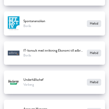
Spontanansökan
Heltid
Borås
IT-konsult med inriktning Ekonomi till adbriq
Heltid
Borås
Underhållschef
Heltid
Varberg