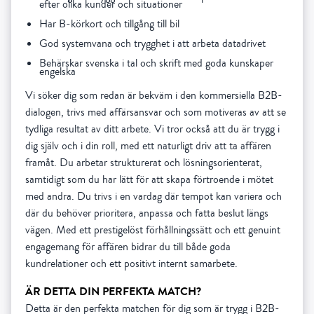
efter olika kunder och situationer
Har B-körkort och tillgång till bil
God systemvana och trygghet i att arbeta datadrivet
Behärskar svenska i tal och skrift med goda kunskaper
engelska
Vi söker dig som redan är bekväm i den kommersiella B2B-
dialogen, trivs med affärsansvar och som motiveras av att se
tydliga resultat av ditt arbete. Vi tror också att du är trygg i
dig själv och i din roll, med ett naturligt driv att ta affären
framåt. Du arbetar strukturerat och lösningsorienterat,
samtidigt som du har lätt för att skapa förtroende i mötet
med andra. Du trivs i en vardag där tempot kan variera och
där du behöver prioritera, anpassa och fatta beslut längs
vägen. Med ett prestigelöst förhållningssätt och ett genuint
engagemang för affären bidrar du till både goda
kundrelationer och ett positivt internt samarbete.
ÄR DETTA DIN PERFEKTA MATCH?
Detta är den perfekta matchen för dig som är trygg i B2B-