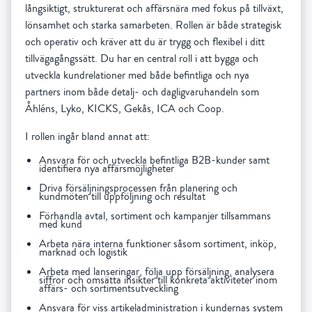
långsiktigt, strukturerat och affärsnära med fokus på tillväxt,
lönsamhet och starka samarbeten. Rollen är både strategisk
och operativ och kräver att du är trygg och flexibel i ditt
tillvägagångssätt. Du har en central roll i att bygga och
utveckla kundrelationer med både befintliga och nya
partners inom både detalj- och dagligvaruhandeln som
Åhléns, Lyko, KICKS, Gekås, ICA och Coop.
I rollen ingår bland annat att:
Ansvara för och utveckla befintliga B2B-kunder samt
identifiera nya affärsmöjligheter
Driva försäljningsprocessen från planering och
kundmöten till uppföljning och resultat
Förhandla avtal, sortiment och kampanjer tillsammans
med kund
Arbeta nära interna funktioner såsom sortiment, inköp,
marknad och logistik
Arbeta med lanseringar, följa upp försäljning, analysera
siffror och omsätta insikter till konkreta aktiviteter inom
affärs- och sortimentsutveckling
Ansvara för viss artikeladministration i kundernas system