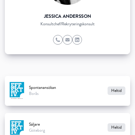
JESSICA ANDERSSON
Konsultchef/Rekryteringskonsult
Phone
Email
LinkedIn
Spontanansökan
Heltid
Borås
Säljare
Heltid
Göteborg