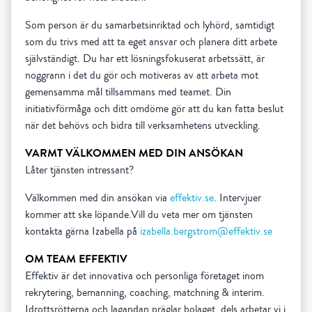
Som person är du samarbetsinriktad och lyhörd, samtidigt
som du trivs med att ta eget ansvar och planera ditt arbete
självständigt. Du har ett lösningsfokuserat arbetssätt, är
noggrann i det du gör och motiveras av att arbeta mot
gemensamma mål tillsammans med teamet. Din
initiativförmåga och ditt omdöme gör att du kan fatta beslut
när det behövs och bidra till verksamhetens utveckling.
VARMT VÄLKOMMEN MED DIN ANSÖKAN
Låter tjänsten intressant?
Välkommen med din ansökan via
effektiv.se
. Intervjuer
kommer att ske löpande.Vill du veta mer om tjänsten
kontakta gärna Izabella på
izabella.bergstrom@effektiv.se
OM TEAM EFFEKTIV
Effektiv är det innovativa och personliga företaget inom
rekrytering, bemanning, coaching, matchning & interim.
Idrottsrötterna och lagandan präglar bolaget, dels arbetar vi i