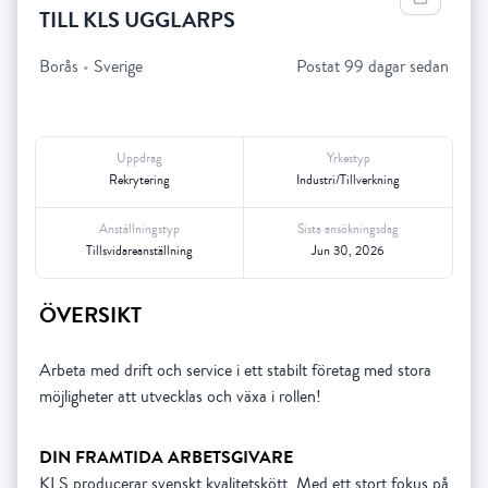
TILL KLS UGGLARPS
Borås
•
Sverige
Postat 99 dagar sedan
Uppdrag
Yrkestyp
Rekrytering
Industri/Tillverkning
Anställningstyp
Sista ansökningsdag
Tillsvidareanställning
Jun 30, 2026
ÖVERSIKT
Arbeta med drift och service i ett stabilt företag med stora
möjligheter att utvecklas och växa i rollen!
DIN FRAMTIDA ARBETSGIVARE
KLS producerar svenskt kvalitetskött. Med ett stort fokus på