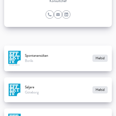
Konsultchef
Phone
Email
LinkedIn
Spontanansökan
Heltid
Borås
Säljare
Heltid
Göteborg