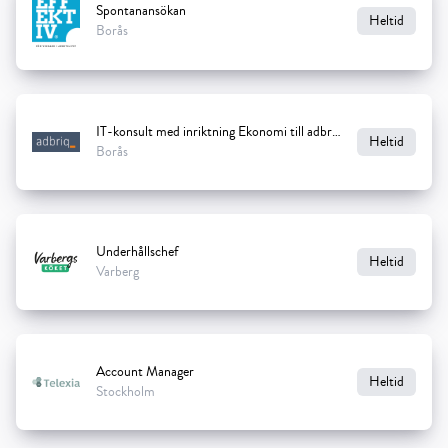
Spontanansökan
Heltid
Borås
IT-konsult med inriktning Ekonomi till adbriq
Heltid
Borås
Underhållschef
Heltid
Varberg
Account Manager
Heltid
Stockholm