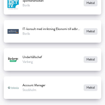
Spontanansökan
Heltid
Borås
IT-konsult med inriktning Ekonomi till adbriq
Heltid
Borås
Underhållschef
Heltid
Varberg
Account Manager
Heltid
Stockholm