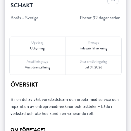
SCHAKT
Borås
•
Sverige
Postat 92 dagar sedan
Uppdrag
Yrkestyp
Uthyrning
Industri/Tillverkning
Anställningstyp
Sista ansökningsdag
Visstidsanställning
Jul 31, 2026
ÖVERSIKT
Bli en del av vårt verkstadsteam och arbeta med service och
reparation av entreprenadmaskiner och lastbilar – både i
verkstad och ute hos kund i en varierande roll.
OM FÖRETAGET