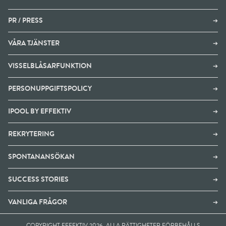
PR / PRESS
➔
VÅRA TJÄNSTER
➔
VISSELBLÅSARFUNKTION
➔
PERSONUPPGIFTSPOLICY
➔
IPOOL BY EFFEKTIV
➔
REKRYTERING
➔
SPONTANANSÖKAN
➔
SUCCESS STORIES
➔
VANLIGA FRÅGOR
➔
COPYRIGHT EFFEKTIV 2026. ALLA RÄTTIGHETER FÖRBEHÅLLS