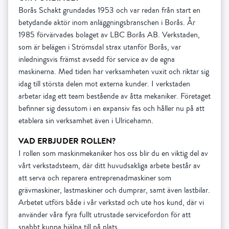
Borås Schakt grundades 1953 och var redan från start en
betydande aktör inom anläggningsbranschen i Borås. År
1985 förvärvades bolaget av LBC Borås AB. Verkstaden,
som är belägen i Strömsdal strax utanför Borås, var
inledningsvis främst avsedd för service av de egna
maskinerna. Med tiden har verksamheten vuxit och riktar sig
idag till största delen mot externa kunder. I verkstaden
arbetar idag ett team bestående av åtta mekaniker. Företaget
befinner sig dessutom i en expansiv fas och håller nu på att
etablera sin verksamhet även i Ulricehamn.
VAD ERBJUDER ROLLEN?
I rollen som maskinmekaniker hos oss blir du en viktig del av
vårt verkstadsteam, där ditt huvudsakliga arbete består av
att serva och reparera entreprenadmaskiner som
grävmaskiner, lastmaskiner och dumprar, samt även lastbilar.
Arbetet utförs både i vår verkstad och ute hos kund, där vi
använder våra fyra fullt utrustade servicefordon för att
snabbt kunna hjälpa till på plats.