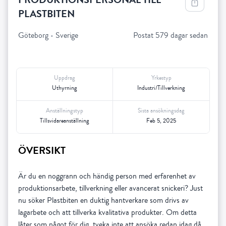
PLASTBITEN
Göteborg
•
Sverige
Postat 579 dagar sedan
Uppdrag
Yrkestyp
Uthyrning
Industri/Tillverkning
Anställningstyp
Sista ansökningsdag
Tillsvidareanställning
Feb 5, 2025
ÖVERSIKT
Är du en noggrann och händig person med erfarenhet av
produktionsarbete, tillverkning eller avancerat snickeri? Just
nu söker Plastbiten en duktig hantverkare som drivs av
lagarbete och att tillverka kvalitativa produkter. Om detta
låter som något för dig, tveka inte att ansöka redan idag då