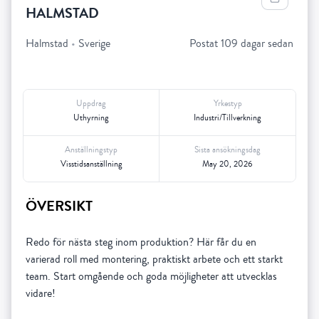
HALMSTAD
Halmstad
•
Sverige
Postat 109 dagar sedan
Uppdrag
Yrkestyp
Uthyrning
Industri/Tillverkning
Anställningstyp
Sista ansökningsdag
Visstidsanställning
May 20, 2026
ÖVERSIKT
Redo för nästa steg inom produktion? Här får du en
varierad roll med montering, praktiskt arbete och ett starkt
team. Start omgående och goda möjligheter att utvecklas
vidare!