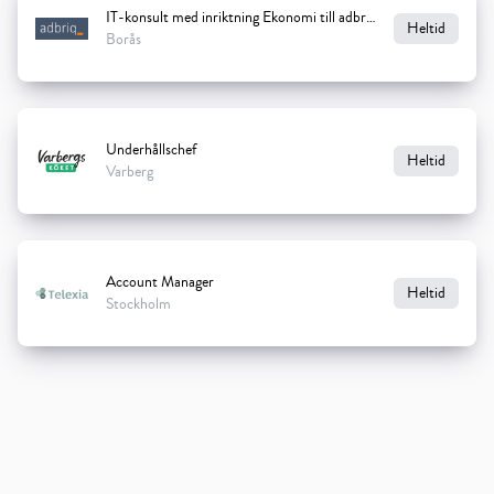
IT-konsult med inriktning Ekonomi till adbriq
Heltid
Borås
Underhållschef
Heltid
Varberg
Account Manager
Heltid
Stockholm