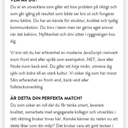
Du är en utvecklare som gillar att lösa problem på riktigt och
som går igång på resultat som både ser bra ut och fungerar
ännu bättre. Du har en känsla för struktur, kvalitet och tydlig
kommunikation. Du trivs i team men tar gärna eget ansvar
när det behövs. Nyfikenhet och driv sitter i ryggmärgen hos
dig.
Vi tror att du har erfarenhet av moderna JavaScript-ramverk
inom front end eller språk som exempelvis .NET, Java eller
Node inom back end. Du gillar att höja nivån, utmana dig
själv och bidra till en stark kultur. Vi söker dig som har minst
5års erfarenhet av front-end, back-end eller
fullstackutveckling.
ÄR DETTA DIN PERFEKTA MATCH?
Du som söker en roll där du får tänka smart, leverera
kvalitet, samarbeta med engagerade kollegor och utvecklas i
rätt riktning brukar trivas här. Kanske känner du redan nu att
detta låter som din miljö? Det brukar vara ett gott tecken i