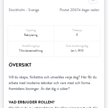
Stockholm
•
Sverige
Postat 20674 dagar sedan
Uppdrag
Yrkestyp
Rekrytering
IT
Anställningstyp
Sista ansökningsdag
Tillsvidareanställning
Jan 1, 1970
ÖVERSIKT
Vill du skapa, förbättra och utvecklas varje dag? Här får du
arbeta med moderna tekniker och vara med och forma
framtidens lösningar. Är det dig vi söker?
VAD ERBJUDER ROLLEN?
Här kliver du in i ett techteam där idéer väger tungt och där