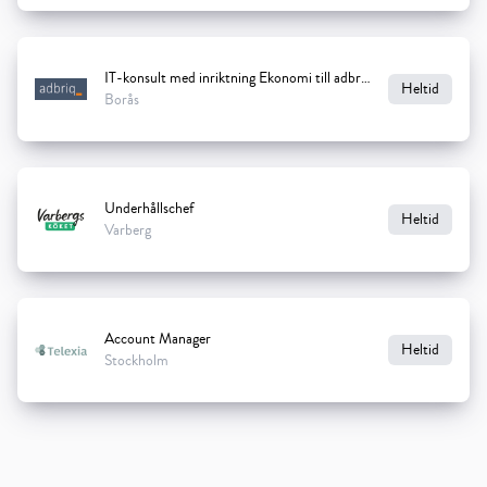
IT-konsult med inriktning Ekonomi till adbriq
Heltid
Borås
Underhållschef
Heltid
Varberg
Account Manager
Heltid
Stockholm