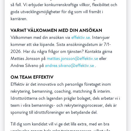
så fall. Vi erbjuder konkurrenskraftiga villkor, flexibilitet och
goda utvecklingsmöjligheter för dig som vill framåt i
karriären.
VARMT VÄLKOMMEN MED DIN ANSÖKAN
Välkommen med din ansökan via
effektiv.se
. Intervjuer
kommer att ske löpande. Sista ansökningsdatum är 7/1-
2026. Har du några frågor om tjänsten? Kontakta gärna
Mattias Jonsson på
mattias.jonsson@effektiv.se
eller
Andrea Silvano på
andrea.silvano@effektiv.se
.
OM TEAM EFFEKTIV
Effektiv är det innovativa och personliga företaget inom
rekrytering, bemanning, coaching, matchning & interim.
Idrottsrötterna och lagandan präglar bolaget, dels arbetar vi i
team i våra bemannings- och rekryteringsprocesser, dels är
sponsring till idrottsföreningar en betydande del.
Till dig som kandidat vill vi ge det lilla extra, med en bra
upplevelse genom hela rekryteringsprocessen, vilket vår