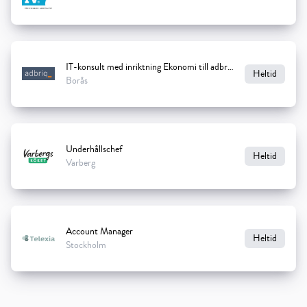
IT-konsult med inriktning Ekonomi till adbriq
Heltid
Borås
Underhållschef
Heltid
Varberg
Account Manager
Heltid
Stockholm