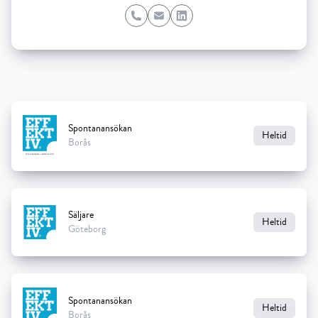
Phone
Email
LinkedIn
Spontanansökan
Heltid
Borås
Säljare
Heltid
Göteborg
Spontanansökan
Heltid
Borås