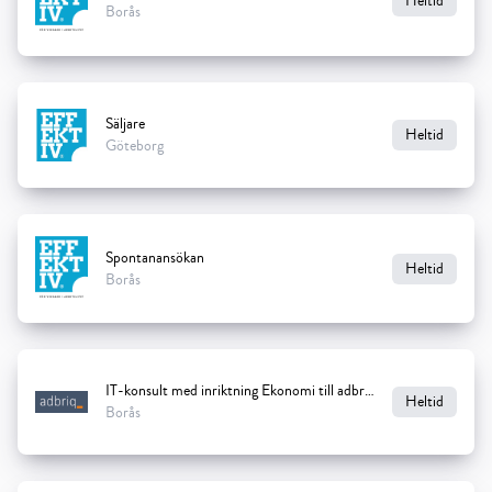
Heltid
Borås
Säljare
Heltid
Göteborg
Spontanansökan
Heltid
Borås
IT-konsult med inriktning Ekonomi till adbriq
Heltid
Borås