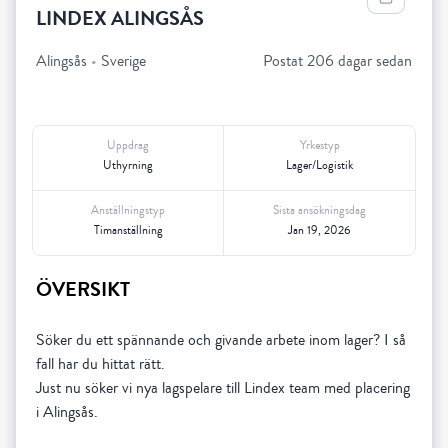
LINDEX ALINGSÅS
Alingsås
•
Sverige
Postat 206 dagar sedan
Uppdrag
Yrkestyp
Uthyrning
Lager/Logistik
Anställningstyp
Sista ansökningsdag
Timanställning
Jan 19, 2026
ÖVERSIKT
Söker du ett spännande och givande arbete inom lager? I så
fall har du hittat rätt.
Just nu söker vi nya lagspelare till Lindex team med placering
i Alingsås.