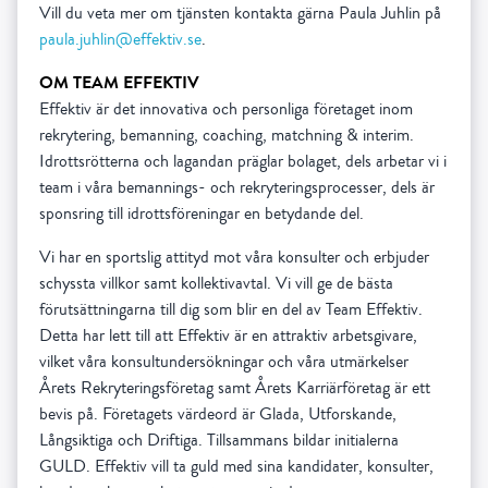
Vill du veta mer om tjänsten kontakta gärna Paula Juhlin på
paula.juhlin@effektiv.se
.
OM TEAM EFFEKTIV
Effektiv är det innovativa och personliga företaget inom
rekrytering, bemanning, coaching, matchning & interim.
Idrottsrötterna och lagandan präglar bolaget, dels arbetar vi i
team i våra bemannings- och rekryteringsprocesser, dels är
sponsring till idrottsföreningar en betydande del.
Vi har en sportslig attityd mot våra konsulter och erbjuder
schyssta villkor samt kollektivavtal. Vi vill ge de bästa
förutsättningarna till dig som blir en del av Team Effektiv.
Detta har lett till att Effektiv är en attraktiv arbetsgivare,
vilket våra konsultundersökningar och våra utmärkelser
Årets Rekryteringsföretag samt Årets Karriärföretag är ett
bevis på. Företagets värdeord är Glada, Utforskande,
Långsiktiga och Driftiga. Tillsammans bildar initialerna
GULD. Effektiv vill ta guld med sina kandidater, konsulter,