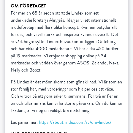
OM FÖRETAGET
För mer än 65 år sedan startade Lindex som ett
underklädes­företag i Alingsås. Idag är vi ett internationellt
modeföretag med flera olika koncept. Kvinnan betyder allt
för oss, och vi vill stärka och inspirera kvinnor överallt. Det
är vårt högre syfte. Lindex huvudkontor ligger i Göteborg
och har cirka 4000 medarbetare. Vi har cirka 450 butiker
på 19 marknader. Vi erbjuder shopping online på 34
marknader och världen över genom ASOS, Zalando, Next,
Nelly och Boozt.
På Lindex är det människorna som gör skillnad. Vi är som en
stor familj här, med värderingar som hjälper oss att växa.
Och vi tror på att göra saker tillsammans. För två är fler än
en och tillsammans kan vi ha större påverkan. Om du känner
likadant, är vi nog en väldigt bra matchning.
Läs gärna mer:
https://about.lindex.com/sv/om-lindex/