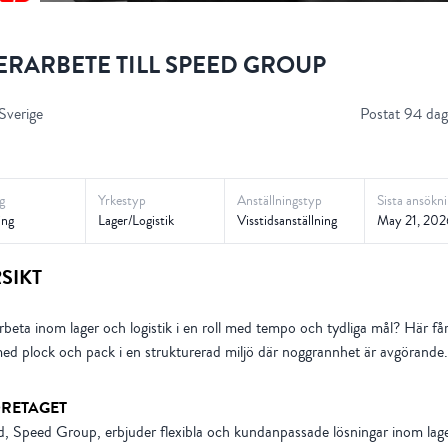
ERARBETE TILL SPEED GROUP
Sverige
Postat 94 dag
g
Yrkestyp
Anställningstyp
Sista ansökn
ing
Lager/Logistik
Visstidsanställning
May 21, 202
SIKT
arbeta inom lager och logistik i en roll med tempo och tydliga mål? Här få
ed plock och pack i en strukturerad miljö där noggrannhet är avgörande.
RETAGET
, Speed Group, erbjuder flexibla och kundanpassade lösningar inom lage