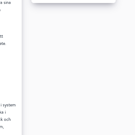
a sina
h
tt
ete.
 i system
ka i
ck och
em,