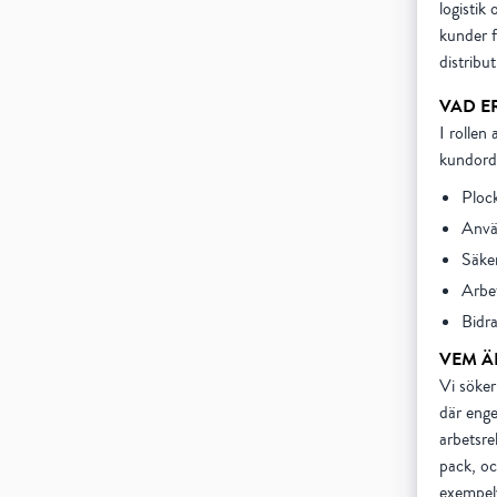
logistik
kunder f
distribu
VAD E
I rollen 
kundorde
Plock
Använ
Säker
Arbet
Bidra
VEM Ä
Vi söker
där enge
arbetsre
pack, oc
exempel