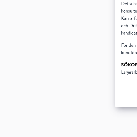
Detta har
konsultu
Karriärf
och Drif
kandidat
För den 
kundföre
SÖKO
Lagerarb