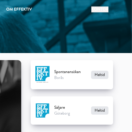
OM EFFEKTIV
KONTOR
Spontanansökan
Heltid
Borås
Säljare
Heltid
Göteborg