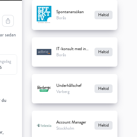
Spontanansökan
Heltid
Borås
ar sedan
IT-konsult med inriktning Ekonomi till adbriq
Heltid
Borås
ingsdag
6
Underhållschef
Heltid
Varberg
r du
Account Manager
Heltid
Stockholm
r,