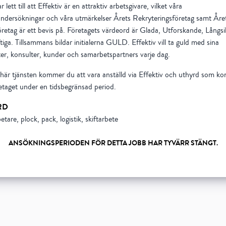
 lett till att Effektiv är en attraktiv arbetsgivare, vilket våra
ndersökningar och våra utmärkelser Årets Rekryteringsföretag samt Åre
öretag är ett bevis på. Företagets värdeord är Glada, Utforskande, Långsi
tiga. Tillsammans bildar initialerna GULD. Effektiv vill ta guld med sina
er, konsulter, kunder och samarbetspartners varje dag.
här tjänsten kommer du att vara anställd via Effektiv och uthyrd som kons
taget under en tidsbegränsad period.
RD
etare, plock, pack, logistik, skiftarbete
ANSÖKNINGSPERIODEN FÖR DETTA JOBB HAR TYVÄRR STÄNGT.
Show all 5 resourses