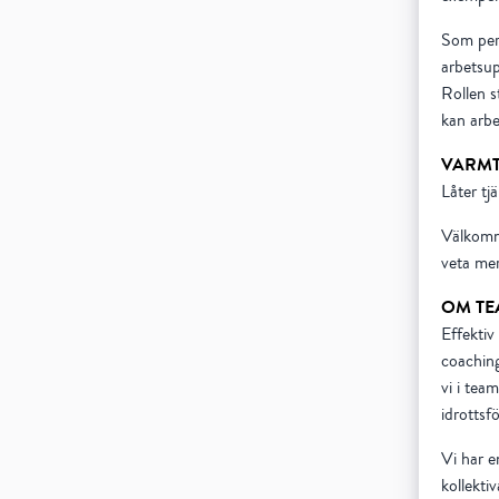
Som pers
arbetsup
Rollen s
kan arbe
VARMT
Låter tj
Välkomm
veta me
OM TE
Effektiv
coaching
vi i tea
idrottsf
Vi har e
kollektiv