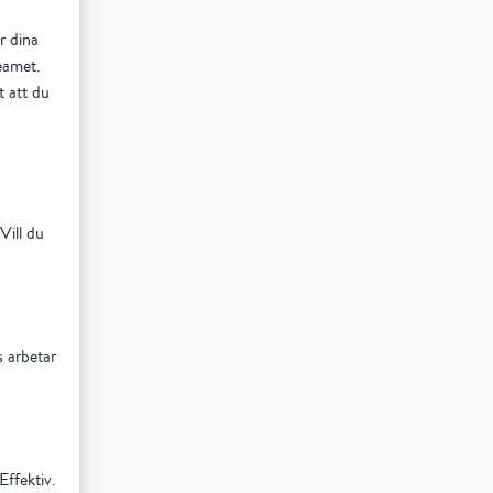
r dina
teamet.
t att du
Vill du
s arbetar
Effektiv.