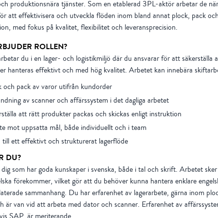
 och produktionsnära tjänster. Som en etablerad 3PL-aktör arbetar de när
ör att effektivisera och utveckla flöden inom bland annat plock, pack oc
tion, med fokus på kvalitet, flexibilitet och leveransprecision.
RBJUDER ROLLEN?
arbetar du i en lager- och logistikmiljö där du ansvarar för att säkerställa a
r hanteras effektivt och med hög kvalitet. Arbetet kan innebära skiftarb
 och pack av varor utifrån kundorder
dning av scanner och affärssystem i det dagliga arbetet
ställa att rätt produkter packas och skickas enligt instruktion
e mot uppsatta mål, både individuellt och i team
 till ett effektivt och strukturerat lagerflöde
R DU?
 dig som har goda kunskaper i svenska, både i tal och skrift. Arbetet sker
lska förekommer, vilket gör att du behöver kunna hantera enklare engels
laterade sammanhang. Du har erfarenhet av lagerarbete, gärna inom plo
h är van vid att arbeta med dator och scanner. Erfarenhet av affärssyst
vis SAP, är meriterande.