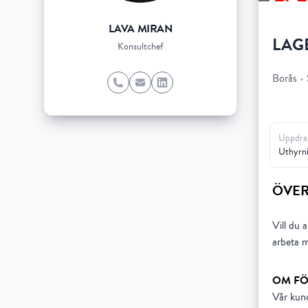
LAVA MIRAN
LAG
Konsultchef
Borås
•
Phone
Email
LinkedIn
Uppdra
Uthyrn
ÖVER
Vill du 
arbeta m
OM FÖ
Vår kund