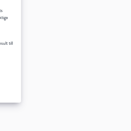
ts
ktiga
ult till