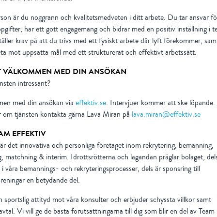
on är du noggrann och kvalitetsmedveten i ditt arbete. Du tar ansvar fö
pgifter, har ett gott engagemang och bidrar med en positiv inställning i 
täller krav på att du trivs med ett fysiskt arbete där lyft förekommer, sam
ta mot uppsatta mål med ett strukturerat och effektivt arbetssätt.
 VÄLKOMMEN MED DIN ANSÖKAN
änsten intressant?
en med din ansökan via
effektiv.se
. Intervjuer kommer att ske löpande. 
r om tjänsten kontakta gärna Lava Miran på
lava.miran@effektiv.se
AM EFFEKTIV
 är det innovativa och personliga företaget inom rekrytering, bemanning,
, matchning & interim. Idrottsrötterna och lagandan präglar bolaget, del
m i våra bemannings- och rekryteringsprocesser, dels är sponsring till
öreningar en betydande del.
n sportslig attityd mot våra konsulter och erbjuder schyssta villkor samt
avtal. Vi vill ge de bästa förutsättningarna till dig som blir en del av Team 