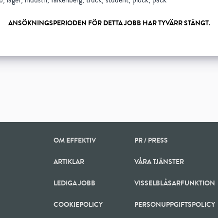
b, lager, industri, falkenberg, truck, student, plock, pack
ANSÖKNINGSPERIODEN FÖR DETTA JOBB HAR TYVÄRR STÄNGT.
Show all 5 resourses
OM EFFEKTIV
PR / PRESS
ARTIKLAR
VÅRA TJÄNSTER
LEDIGA JOBB
VISSELBLÅSARFUNKTION
COOKIEPOLICY
PERSONUPPGIFTSPOLICY