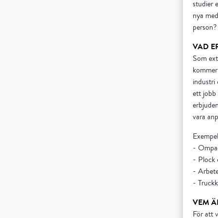
studier 
nya meda
person? 
VAD E
Som extr
kommer f
industri
ett jobb
erbjuden
vara anp
Exempel
- Ompac
- Plock
- Arbete
- Truckk
VEM Ä
För att 