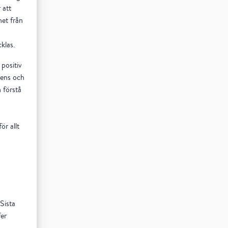
 att
het från
cklas.
 positiv
dens och
 förstå
ör allt
Sista
fer