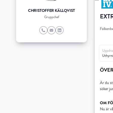
CHRISTOFFER KÄLLQVIST
EXT
Gruppchef
Falkenb
Phone
Email
LinkedIn
Uppdra
Uthyrn
ÖVER
Är du st
söker ju
OM FÖ
Nu är vå