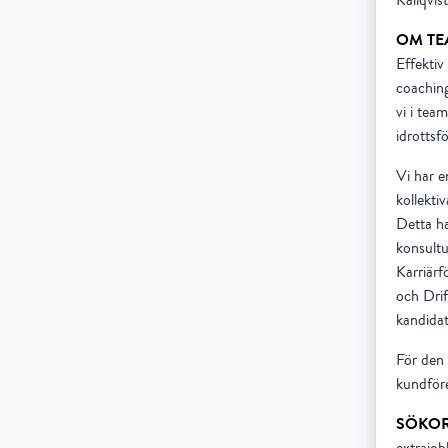
Källqvis
OM TE
Effektiv
coaching
vi i tea
idrottsf
Vi har e
kollektiv
Detta har
konsultu
Karriärf
och Drif
kandidat
För den 
kundföre
SÖKO