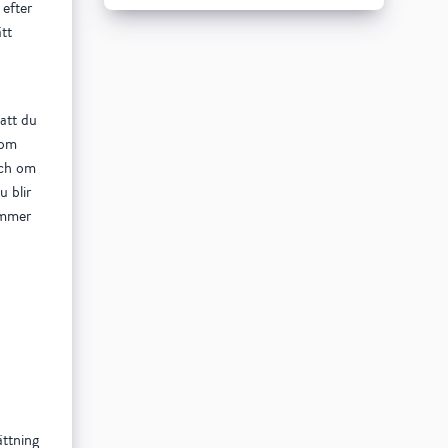
 efter
tt
 att du
nom
och om
u blir
ommer
ättning