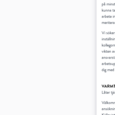
på minst
kunna ta
arbete in
meritera
Vi söker 
inställn
kollegor
vikten a
ansvarst
arbetsup
dig med r
VARMT
Låter tj
Välkomm
ansöknin