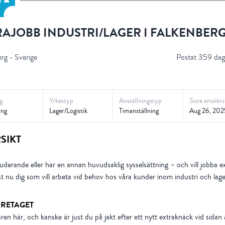
RAJOBB INDUSTRI/LAGER I FALKENBER
erg
•
Sverige
Postat 359 dag
g
Yrkestyp
Anställningstyp
Sista ansökn
ing
Lager/Logistik
Timanställning
Aug 26, 202
SIKT
uderande eller har en annan huvudsaklig sysselsättning – och vill jobba e
st nu dig som vill arbeta vid behov hos våra kunder inom industri och lage
RETAGET
ren här, och kanske är just du på jakt efter ett nytt extraknäck vid sidan 