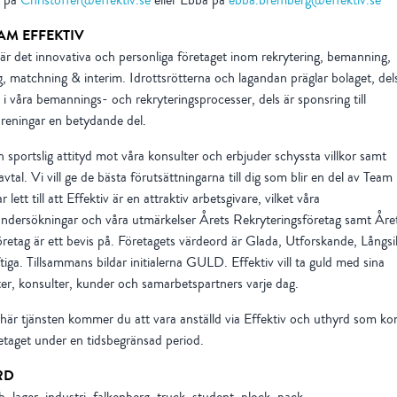
t på
Christoffer@effektiv.se
eller Ebba på
ebba.bremberg@effektiv.se
AM EFFEKTIV
 är det innovativa och personliga företaget inom rekrytering, bemanning,
, matchning & interim. Idrottsrötterna och lagandan präglar bolaget, del
m i våra bemannings- och rekryteringsprocesser, dels är sponsring till
öreningar en betydande del.
n sportslig attityd mot våra konsulter och erbjuder schyssta villkor samt
avtal. Vi vill ge de bästa förutsättningarna till dig som blir en del av Team 
 lett till att Effektiv är en attraktiv arbetsgivare, vilket våra
ndersökningar och våra utmärkelser Årets Rekryteringsföretag samt Åre
öretag är ett bevis på. Företagets värdeord är Glada, Utforskande, Långsi
tiga. Tillsammans bildar initialerna GULD. Effektiv vill ta guld med sina
er, konsulter, kunder och samarbetspartners varje dag.
här tjänsten kommer du att vara anställd via Effektiv och uthyrd som kons
taget under en tidsbegränsad period.
RD