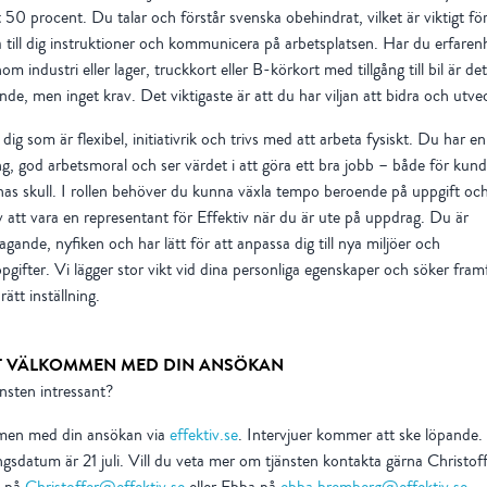
 50 procent. Du talar och förstår svenska obehindrat, vilket är viktigt för
 till dig instruktioner och kommunicera på arbetsplatsen. Har du erfaren
om industri eller lager, truckkort eller B-körkort med tillgång till bil är det
nde, men inget krav. Det viktigaste är att du har viljan att bidra och utve
dig som är flexibel, initiativrik och trivs med att arbeta fysiskt. Du har en
ing, god arbetsmoral och ser värdet i att göra ett bra jobb – både för kun
nas skull. I rollen behöver du kunna växla tempo beroende på uppgift och
v att vara en representant för Effektiv när du är ute på uppdrag. Du är
agande, nyfiken och har lätt för att anpassa dig till nya miljöer och
pgifter. Vi lägger stor vikt vid dina personliga egenskaper och söker framf
ätt inställning.
 VÄLKOMMEN MED DIN ANSÖKAN
änsten intressant?
en med din ansökan via
effektiv.se
. Intervjuer kommer att ske löpande. 
gsdatum är 21 juli. Vill du veta mer om tjänsten kontakta gärna Christof