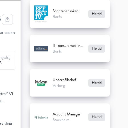
Spontanansökan
Heltid
G
Borås
ar sedan
IT-konsult med inriktning Ekonomi till adbriq
Heltid
Borås
ingsdag
5
Underhållschef
Heltid
Varberg
xtra? Vi
r.
Account Manager
Heltid
Stockholm
av dina