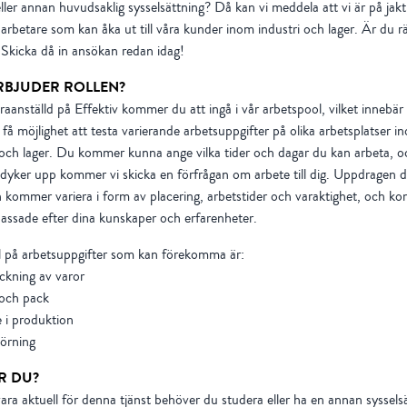
eller annan huvudsaklig sysselsättning? Då kan vi meddela att vi är på jakt
rbetare som kan åka ut till våra kunder inom industri och lager. Är du rä
Skicka då in ansökan redan idag!
RBJUDER ROLLEN?
aanställd på Effektiv kommer du att ingå i vår arbetspool, vilket innebär
å möjlighet att testa varierande arbetsuppgifter på olika arbetsplatser i
 och lager. Du kommer kunna ange vilka tider och dagar du kan arbeta, 
 dyker upp kommer vi skicka en förfrågan om arbete till dig. Uppdragen d
 kommer variera i form av placering, arbetstider och varaktighet, och k
assade efter dina kunskaper och erfarenheter.
 på arbetsuppgifter som kan förekomma är:
kning av varor
 och pack
 i produktion
örning
R DU?
vara aktuell för denna tjänst behöver du studera eller ha en annan syssels