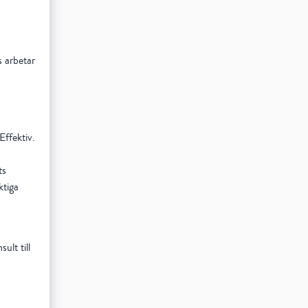
s arbetar
Effektiv.
ts
ktiga
ult till