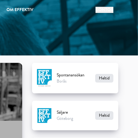
OM EFFEKTIV
KONTOR
Spontanansökan
Heltid
Borås
Säljare
Heltid
Göteborg