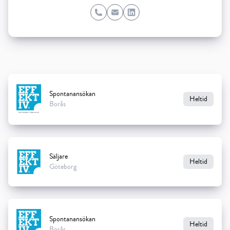
Phone
Email
LinkedIn
Spontanansökan
Heltid
Borås
Säljare
Heltid
Göteborg
Spontanansökan
Heltid
Borås