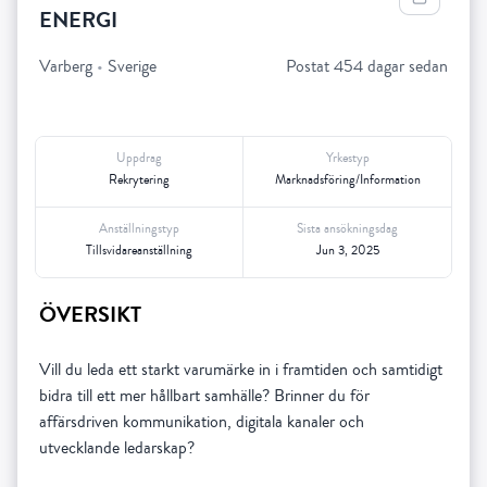
ENERGI
Varberg
•
Sverige
Postat 454 dagar sedan
Uppdrag
Yrkestyp
Rekrytering
Marknadsföring/Information
Anställningstyp
Sista ansökningsdag
Tillsvidareanställning
Jun 3, 2025
ÖVERSIKT
Vill du leda ett starkt varumärke in i framtiden och samtidigt
bidra till ett mer hållbart samhälle? Brinner du för
affärsdriven kommunikation, digitala kanaler och
utvecklande ledarskap?