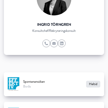
INGRID TÖRNGREN
Konsultchef/Rekryteringskonsult
Phone
Email
LinkedIn
Spontanansökan
Heltid
Borås