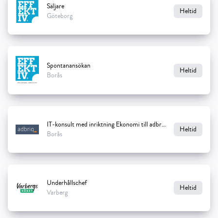
Säljare
Heltid
Göteborg
Spontanansökan
Heltid
Borås
IT-konsult med inriktning Ekonomi till adbriq
Heltid
Borås
Underhållschef
Heltid
Varberg