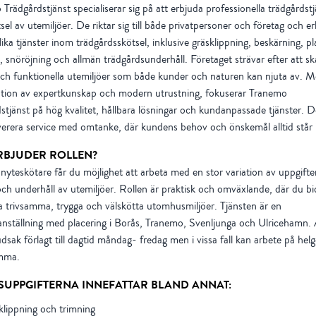
Trädgårdstjänst specialiserar sig på att erbjuda professionella trädgårdstj
sel av utemiljöer. De riktar sig till både privatpersoner och företag och e
lika tjänster inom trädgårdsskötsel, inklusive gräsklippning, beskärning, pl
, snöröjning och allmän trädgårdsunderhåll. Företaget strävar efter att s
ch funktionella utemiljöer som både kunder och naturen kan njuta av. 
tion av expertkunskap och modern utrustning, fokuserar Tranemo
stjänst på hög kvalitet, hållbara lösningar och kundanpassade tjänster. 
everera service med omtanke, där kundens behov och önskemål alltid står 
RBJUDER ROLLEN?
yteskötare får du möjlighet att arbeta med en stor variation av uppgift
och underhåll av utemiljöer. Rollen är praktisk och omväxlande, där du bidr
a trivsamma, trygga och välskötta utomhusmiljöer. Tjänsten är en
nställning med placering i Borås, Tranemo, Svenljunga och Ulricehamn.
udsak förlagt till dagtid måndag- fredag men i vissa fall kan arbete på helg
mma.
SUPPGIFTERNA INNEFATTAR BLAND ANNAT:
klippning och trimning