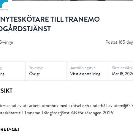
NYTESKÖTARE TILL TRANEMO
DGÅRDSTJÄNST
Sverige
Postat 165 dag
g
Yrkestyp
Anställningstyp
Sista ansökn
ing
Övrigt
Visstidsanställning
Mar 15, 202
SIKT
tresserad av att arbeta utomhus med skötsel och underhåll av utemiljö? 
teskötare till Tranemo Trädgårdstjänst AB för säsongen 2026!
RETAGET