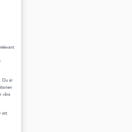
relevant
r
r. Du är
itionen
r våra
 att