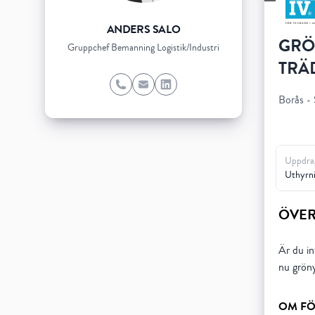
ANDERS SALO
GRÖ
Gruppchef Bemanning Logistik/Industri
TRÄ
Phone
Email
LinkedIn
Borås
•
Uppdra
Uthyrn
ÖVER
Är du in
nu gröny
OM FÖ