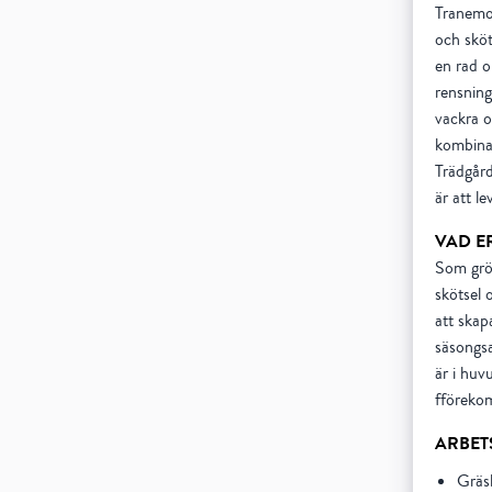
Tranemo 
och sköt
en rad o
rensning
vackra o
kombina
Trädgård
är att l
VAD E
Som grön
skötsel 
att skap
säsongsa
är i huv
fföreko
ARBET
Gräs