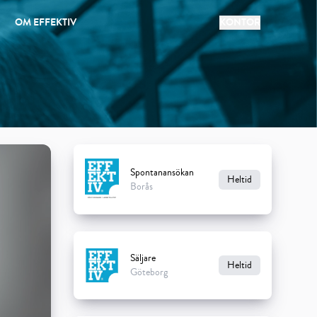
OM EFFEKTIV
KONTOR
Spontanansökan
Heltid
Borås
Säljare
Heltid
Göteborg