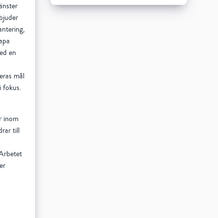
änster
rbjuder
antering,
kapa
Med en
Deras mål
i fokus.
er inom
ar till
 Arbetet
er