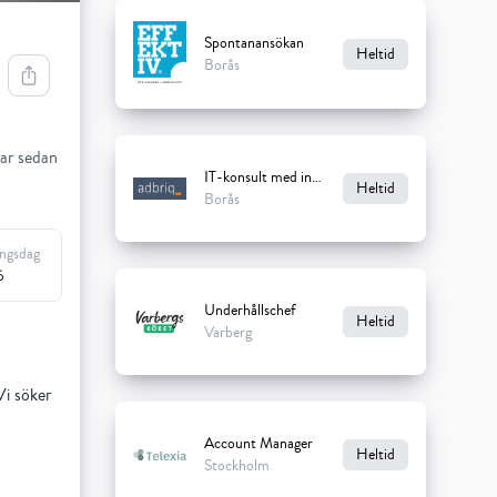
Spontanansökan
Heltid
Borås
ar sedan
IT-konsult med inriktning Ekonomi till adbriq
Heltid
Borås
ingsdag
6
Underhållschef
Heltid
Varberg
Vi söker
Account Manager
Heltid
Stockholm