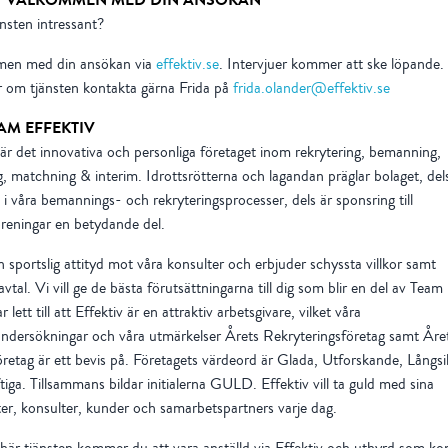
änsten intressant?
en med din ansökan via
effektiv.se
. Intervjuer kommer att ske löpande. 
 om tjänsten kontakta gärna Frida på
frida.olander@effektiv.se
AM EFFEKTIV
 är det innovativa och personliga företaget inom rekrytering, bemanning,
, matchning & interim. Idrottsrötterna och lagandan präglar bolaget, del
m i våra bemannings- och rekryteringsprocesser, dels är sponsring till
öreningar en betydande del.
n sportslig attityd mot våra konsulter och erbjuder schyssta villkor samt
avtal. Vi vill ge de bästa förutsättningarna till dig som blir en del av Team 
 lett till att Effektiv är en attraktiv arbetsgivare, vilket våra
ndersökningar och våra utmärkelser Årets Rekryteringsföretag samt Åre
öretag är ett bevis på. Företagets värdeord är Glada, Utforskande, Långsi
tiga. Tillsammans bildar initialerna GULD. Effektiv vill ta guld med sina
er, konsulter, kunder och samarbetspartners varje dag.