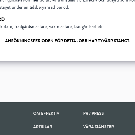
här tjänsten kommer du att vara anställd via Effektiv och uthyrd som kons
taget under en tidsbegränsad period.
RD
kötare, trädgårdsmästare, vaktmästare, trädgårdsarbete,
ANSÖKNINGSPERIODEN FÖR DETTA JOBB HAR TYVÄRR STÄNGT.
Show all 5 resourses
OM EFFEKTIV
PR / PRESS
ARTIKLAR
VÅRA TJÄNSTER