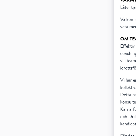
Låter tj
Välkomm
veta mer
OM TE
Effektiv
coaching
vi i tea
idrottsf
Vi har e
kollektiv
Detta har
konsultu
Karriärf
och Drif
kandidat