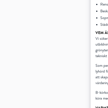
Rens
Beskä
Sopn
Städn
VEM Ä
Vi söker
utbildni
grönytem
tekniskt
Som pers
lyhörd f
att skap
värderin
B-körkor
köra med
VARMT