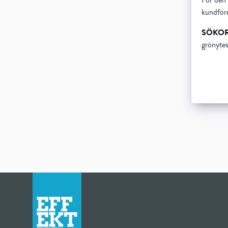
För den 
kundföre
SÖKO
grönytes