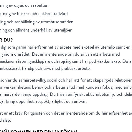
ning av ogräs och rabatter
rning av buskar och enklare trädvård
ing och renhållning av utomhusområden
ing och allmänt underhåll av utemiljöer
R DU?
 dig som gärna har erfarenhet av arbete med skötsel av utemiljö samt en 
ng inom området. Det är meriterande om du är van att arbeta med
askiner såsom gräsklippare och röjsåg, samt har god växtkunskap. Du ä
 intresserad, händig och trivs med praktiskt arbete.
on är du samarbetsvillig, social och har lätt för att skapa goda relatione
ör verksamhetens behov och arbetar alltid med kunden i fokus, med amb
a mervärde i varje uppdrag. Du trivs i en fysiskt aktiv arbetsmiljö och dela
gar kring öppenhet, respekt, ärlighet och ansvar.
t är ett krav för tjänsten och det är meriterande om du har erfarenhet av
 släp.
 VÄLKOMMEN MED DIN ANSÖKAN