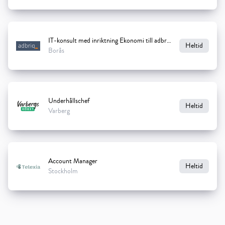
IT-konsult med inriktning Ekonomi till adbriq
Heltid
Borås
Underhållschef
Heltid
Varberg
Account Manager
Heltid
Stockholm