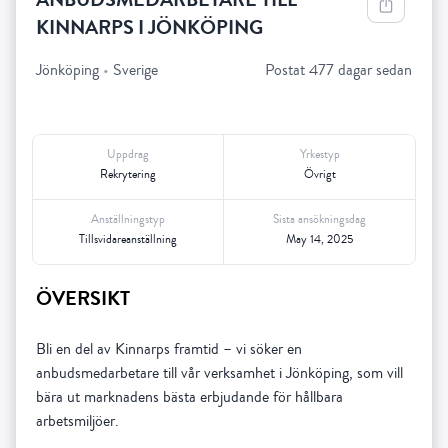
KINNARPS I JÖNKÖPING
Jönköping
•
Sverige
Postat 477 dagar sedan
Uppdrag
Yrkestyp
Rekrytering
Övrigt
Anställningstyp
Sista ansökningsdag
Tillsvidareanställning
May 14, 2025
ÖVERSIKT
Bli en del av Kinnarps framtid – vi söker en
anbudsmedarbetare till vår verksamhet i Jönköping, som vill
bära ut marknadens bästa erbjudande för hållbara
arbetsmiljöer.