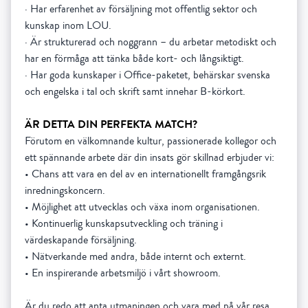
· Har erfarenhet av försäljning mot offentlig sektor och
kunskap inom LOU.
· Är strukturerad och noggrann – du arbetar metodiskt och
har en förmåga att tänka både kort- och långsiktigt.
· Har goda kunskaper i Office-paketet, behärskar svenska
och engelska i tal och skrift samt innehar B-körkort.
ÄR DETTA DIN PERFEKTA MATCH?
Förutom en välkomnande kultur, passionerade kollegor och
ett spännande arbete där din insats gör skillnad erbjuder vi:
• Chans att vara en del av en internationellt framgångsrik
inredningskoncern.
• Möjlighet att utvecklas och växa inom organisationen.
• Kontinuerlig kunskapsutveckling och träning i
värdeskapande försäljning.
• Nätverkande med andra, både internt och externt.
• En inspirerande arbetsmiljö i vårt showroom.
Är du redo att anta utmaningen och vara med på vår resa