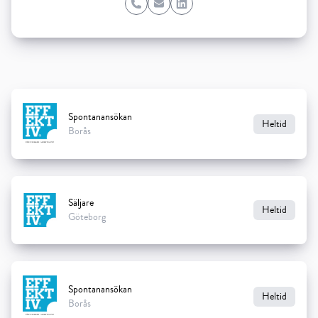
Phone
Email
LinkedIn
Spontanansökan
Heltid
Borås
Säljare
Heltid
Göteborg
Spontanansökan
Heltid
Borås