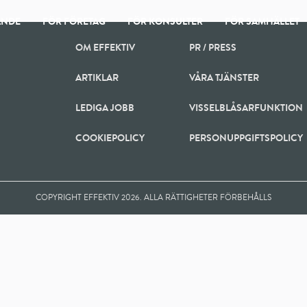
ANDE
FÖR FÖRETAG
FÖR KONSULTER
FÖR SAMHÄLLET
OM EFFEKTIV
PR / PRESS
ARTIKLAR
VÅRA TJÄNSTER
LEDIGA JOBB
VISSELBLÅSARFUNKTION
COOKIEPOLICY
PERSONUPPGIFTSPOLICY
COPYRIGHT EFFEKTIV 2026. ALLA RÄTTIGHETER FÖRBEHÅLLS